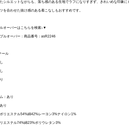
たシルエットながらも、落ち感のある生地でラフになりすぎず、きれいめな印象に
ツを合わせた抜け感のある着こなしもおすすめです。
ルオーバーはこちらを検索↓▼
プルオーバー：商品番号：asR2246
テール
し
し
り
ム：あり
あり
ポリエステル54%綿42%レーヨン3%ナイロン1%
リエステル74%綿23%ポリウレタン3%