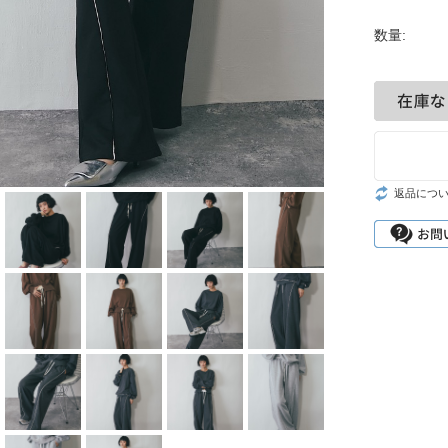
グ
数量:
シ
返品につ