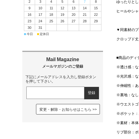
2
3
4
5
6
7
8
ゆったりとし
9
10
11
12
13
14
15
ヒールやシャ
16
17
18
19
20
21
22
23
24
25
26
27
28
29
30
31
▼同素材のプ
■
■
今日
定休日
クロップド丈
■商品のディ
※透け感：な
※光沢感：な
下記にメールアドレスを入力し登録ボタン
を押して下さい。
※伸縮性：あ
※裏地：なし
※ウエストゴ
変更・解除・お知らせはこちら
※ポケット：
※素材：本体
リブ部分：ポ