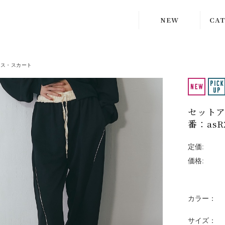
NEW
CA
スー
ムス・スカート
アウ
セット
ドレ
番：asR
トッ
定価:
価格:
ボト
カラー：
スト
サイズ：