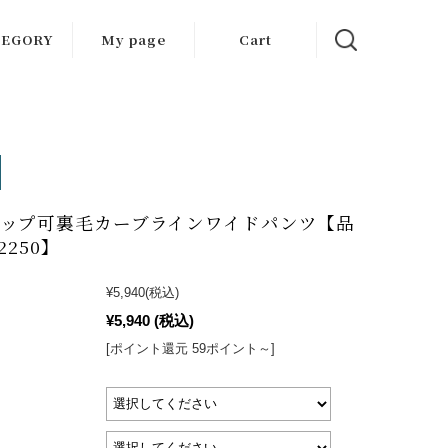
TEGORY
My page
Cart
ツ・セット
アップ
ター・ジャ
ケット
アップ可裏毛カーブラインワイドパンツ【品
ス・ワンピ
2250】
ース
プス・ブラ
¥5,940
(税込)
ウス
¥5,940
(税込)
[ポイント還元 59ポイント～]
ムス・スカ
ート
ール・バッ