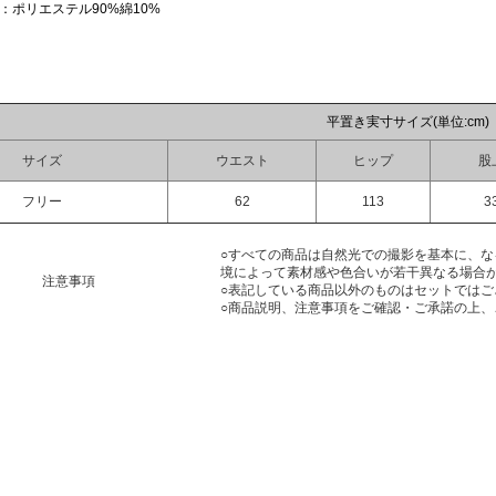
：ポリエステル90%綿10%
平置き実寸サイズ(単位:cm)
サイズ
ウエスト
ヒップ
股
フリー
62
113
3
○すべての商品は自然光での撮影を基本に、
境によって素材感や色合いが若干異なる場合
注意事項
○表記している商品以外のものはセットではご
○商品説明、注意事項をご確認・ご承諾の上、