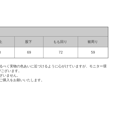
上
股下
もも回り
裾周り
3
69
72
59
なるべく実物の色あいに近づけるように心がけていますが、モニター環
がございます。
ざいません。
ご購入をお願いいたします。