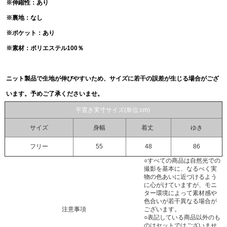
※伸縮性：あり
※裏地：なし
※ポケット：あり
※素材：ポリエステル100％
ニット製品で生地が伸びやすいため、サイズに若干の誤差が生じる場合がござ
います。予めご了承くださいませ。
平置き実寸サイズ(単位:cm)
サイズ
身幅
着丈
ゆき
フリー
55
48
86
○すべての商品は自然光での
撮影を基本に、なるべく実
物の色あいに近づけるよう
に心がけていますが、モニ
ター環境によって素材感や
色合いが若干異なる場合が
注意事項
ございます。
○表記している商品以外のも
のはセットではございませ