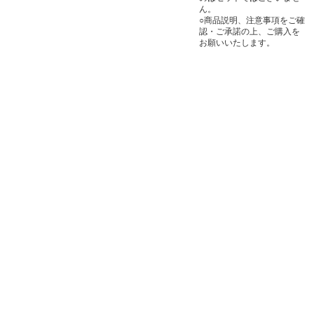
ん。
○商品説明、注意事項をご確
認・ご承諾の上、ご購入を
お願いいたします。
〒103-0002 東京都中央区日本橋馬喰町2-7-13 第8東洋ビル 2F
営業時間：月～金（祝日を除く）
午前10時～午後5時