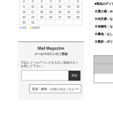
2
3
4
5
6
7
8
■商品のディ
9
10
11
12
13
14
15
※透け感：ホ
16
17
18
19
20
21
22
23
24
25
26
27
28
29
※光沢感：な
30
31
※伸縮性：な
■
■
今日
定休日
※裏地：なし
※素材：ポリ
下記にメールアドレスを入力し登録ボタン
を押して下さい。
変更・解除・お知らせはこちら