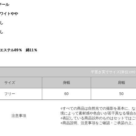
テール
ワイトやや
し
し
エステル89％ 綿11％
平置き実寸サイズ(単位:cm)
サイズ
身幅
肩幅
フリー
60
50
○すべての商品は自然光での撮影を基本に、
境によって素材感や色合いが若干異なる場合
注意事項
○表記している商品以外のものはセットではご
○商品説明、注意事項をご確認・ご承諾の上、