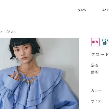
NEW
CA
スー
プス・ブラウス
アウ
ブロード
ドレ
定価:
トッ
価格:
ボト
カラー：
サイズ：
スト