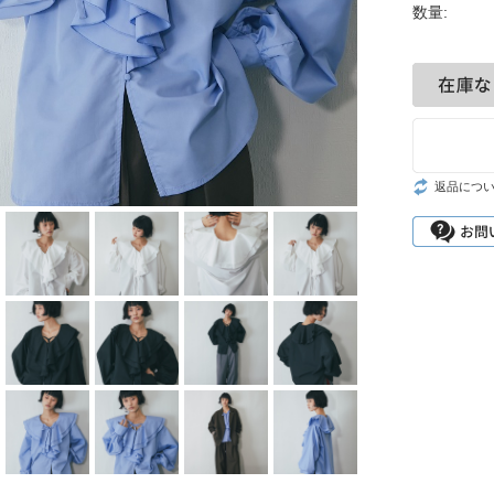
グ
数量:
シ
返品につ