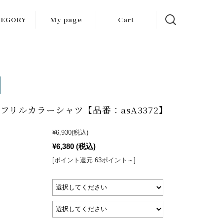
TEGORY
My page
Cart
ツ・セット
アップ
ター・ジャ
ケット
フリルカラーシャツ【品番：asA3372】
ス・ワンピ
ース
¥6,930
(税込)
プス・ブラ
¥6,380
(税込)
ウス
[ポイント還元 63ポイント～]
ムス・スカ
ート
ール・バッ